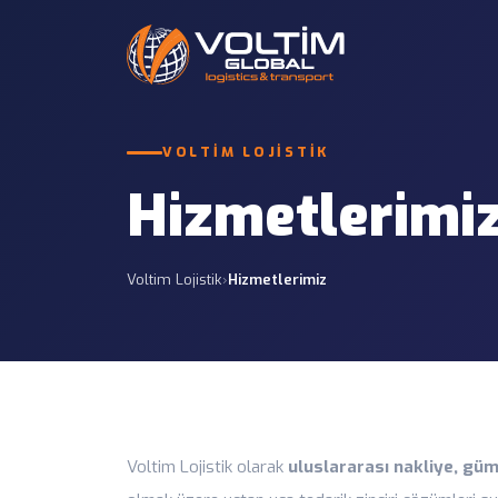
Uluslararası K
VOLTIM LOJISTIK
Karayolu Taşımacılığı
Türkiye, Avrupa, 
12 HIZMET
parsiyel taşıma.
Hizmetlerimi
Gümrükleme Hizmetleri
Parsiyel Yük (L
7 HIZMET
Küçük hacimli yük
Voltim Lojistik
›
Hizmetlerimiz
Proje Lojistiği
Sigorta Hizmetleri
Enerji, sanayi, inş
7 HIZMET
Konteyner Taşı
Liman, antrepo ve
operasyonları.
Liman ve Saha 
Voltim Lojistik olarak
uluslararası nakliye, güm
Limanlardan depo, 