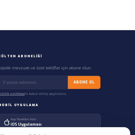
BÜLTEN ABONELIĞI
ojistik mevzuatı ve özel teklifler için abone olun.
ABONE OL
izlilik politikası
'nı kabul etmiş sayılırsınız.
MOBIL UYGULAMA
App Store'dan İndir
iOS Uygulaması