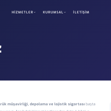
HIZMETLER
KURUMSAL
İLETIŞIM
arayolu Taşımacılığı
Komple Araç (FTL)
Rusya ve BDT ülkeleri arasında komple ve
Tek müşteriye ait yüklerin 
teslimatı.
z
TL)
Gabari Dışı ve Ağır Yük
ler için ekonomik düzenli sefer çözümleri.
Özel izin, rota planlama ve
Nükleer Proje Taşımacı
aat ve altyapı projeleri için planlama.
Yüksek hassasiyet projelerin
yönetimi.
macılığı
Gümrüklü ve Transit T
 proje sahaları arasında konteyner
T1 organizasyonu, teminat 
Teslimatı
Vinç ve Forklift Opera
rük müşavirliği, depolama ve lojistik sigortası
başta
fabrika veya proje sahalarına teslimat.
Yükleme, boşaltma ve saha
desteği.