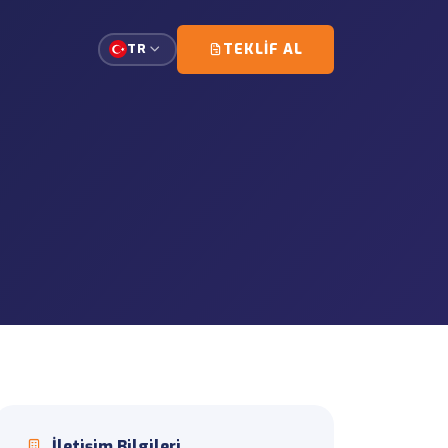
TEKLIF AL
TR
doğrudan ve planlı şekilde
 eskort organizasyonu dahil.
lığı
de saha giriş ve teslimat
aşıma
ve evrak koordinasyonu desteği.
syonları
 içi operasyonlarda ekipman
İletişim Bilgileri