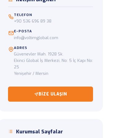
at
 adresine tek elden yönetim.
TELEFON
+90 536 696 89 38
E-POSTA
info@voltimglobal.com
ADRES
Güvenevler Mah. 1928 Sk.
Ekinci Global İş Merkezi, No: 5 İç Kapı No:
25
Yenişehir / Mersin
BIZE ULAŞIN
Kurumsal Sayfalar