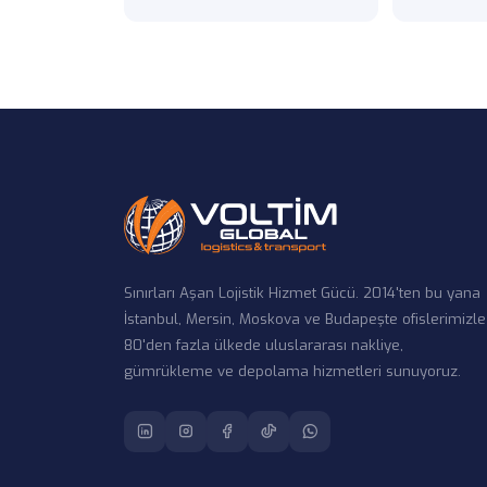
Sınırları Aşan Lojistik Hizmet Gücü. 2014'ten bu yana
İstanbul, Mersin, Moskova ve Budapeşte ofislerimizle
80'den fazla ülkede uluslararası nakliye,
gümrükleme ve depolama hizmetleri sunuyoruz.