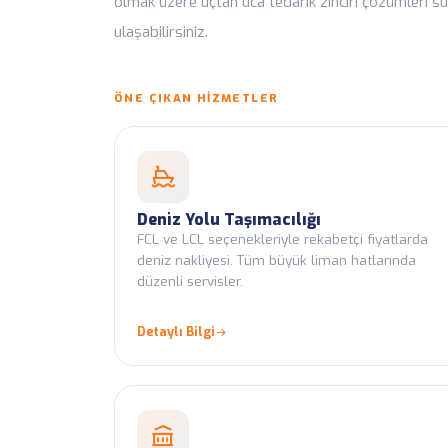
olmak üzere uçtan uca tedarik zinciri çözümleri s
Günlük Araç Ta
ulaşabilirsiniz.
Sevkiyat boyunca a
ÖNE ÇIKAN HIZMETLER
Deniz Yolu Taşımacılığı
FCL ve LCL seçenekleriyle rekabetçi fiyatlarda
deniz nakliyesi. Tüm büyük liman hatlarında
düzenli servisler.
Detaylı Bilgi