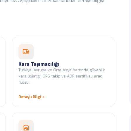
unuyoruz. Aşağıdaki hizmet kartlarından detaylı bilgiye
kibi
Kapıdan Kapıya Teslim
raç konumu ve düzenli bilgi akışı.
Yükleme noktasından teslim
Kara Taşımacılığı
Türkiye, Avrupa ve Orta Asya hattında güvenilir
kara lojistiği. GPS takip ve ADR sertifikalı araç
filosu.
Detaylı Bilgi