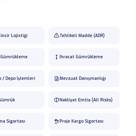
incir Lojistiği
Tehlikeli Madde (ADR)
t Gümrükleme
İhracat Gümrükleme
 / Depo İşlemleri
Mevzuat Danışmanlığı
 Gümrük
Nakliyat Emtia (All Risks)
ma Sigortası
Proje Kargo Sigortası