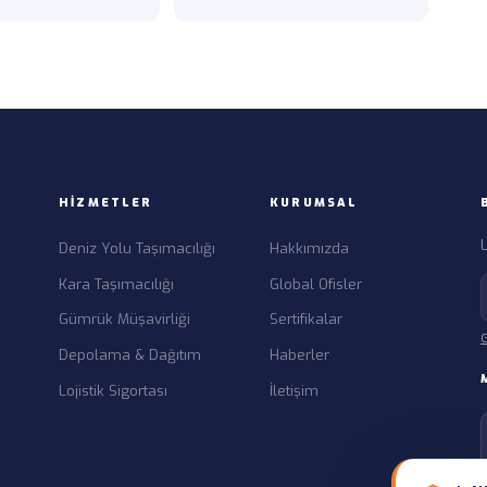
HIZMETLER
KURUMSAL
L
Deniz Yolu Taşımacılığı
Hakkımızda
Kara Taşımacılığı
Global Ofisler
Gümrük Müşavirliği
Sertifikalar
G
Depolama & Dağıtım
Haberler
Lojistik Sigortası
İletişim