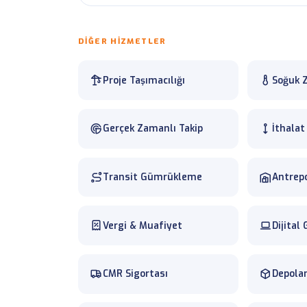
DIĞER HIZMETLER
Proje Taşımacılığı
Soğuk Z
Gerçek Zamanlı Takip
İthala
Transit Gümrükleme
Antrepo
Vergi & Muafiyet
Dijital
CMR Sigortası
Depola